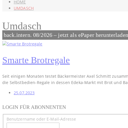
HOME
UMDASCH
Umdasch
back.intern. 08/2026 – jetzt als ePaper herunterlade
Smarte Brotregale
Seit einigen Monaten testet Bäckermeister Axel Schmitt zusamme
die Selbstbedien-Regale in dessen Edeka-Markt mit Brot und Bac
25.07.2023
LOGIN FÜR ABONNENTEN
Benutzername oder E-Mail-Adresse