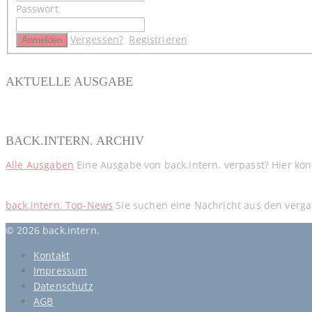
Passwort
Vergessen?
Registrieren
AKTUELLE AUSGABE
BACK.INTERN. ARCHIV
Alle Ausgaben
Eine Ausgabe von back.intern. verpasst? Hier kö
back.intern. Top-News
Sie suchen eine Nachricht aus den verga
© 2026 back.intern.
Kontakt
Impressum
Datenschutz
AGB