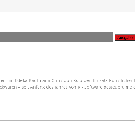
n
A
n mit Edeka-Kaufmann Christoph Kolb den Einsatz Künstlicher Inte
kwaren – seit Anfang des Jahres von KI- Software gesteuert, meld