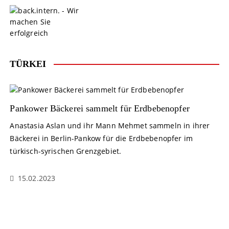
S
k
i
p
t
o
TÜRKEI
c
o
n
t
Pankower Bäckerei sammelt für Erdbebenopfer
e
Anastasia Aslan und ihr Mann Mehmet sammeln in ihrer
n
Bäckerei in Berlin-Pankow für die Erdbebenopfer im
t
türkisch-syrischen Grenzgebiet.
15.02.2023