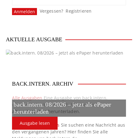
Vergessen?
Registrieren
AKTUELLE AUSGABE
BACK.INTERN. ARCHIV
Alle Ausgaben
Eine Ausgabe von back.intern.
back.intern. 08/2026 – jetzt als ePaper
verpasst? Hier können sich Abonnenten
ältere Ausgaben herunterladen.
herunterladen
Ausgabe lesen
back.intern. Top-News
Sie suchen eine Nachricht aus
den vergangenen Jahren? Hier finden Sie alle