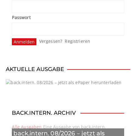
Passwort
Vergessen?
Registrieren
AKTUELLE AUSGABE
BACK.INTERN. ARCHIV
Alle Ausgaben
Eine Ausgabe von back.intern.
back.intern. 08/2026 – jetzt als
verpasst? Hier können sich Abonnenten