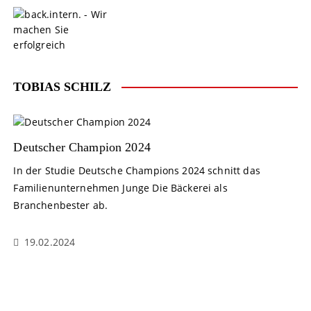
S
k
i
p
t
o
TOBIAS SCHILZ
c
o
n
t
Deutscher Champion 2024
e
In der Studie Deutsche Champions 2024 schnitt das
n
Familienunternehmen Junge Die Bäckerei als
t
Branchenbester ab.
19.02.2024