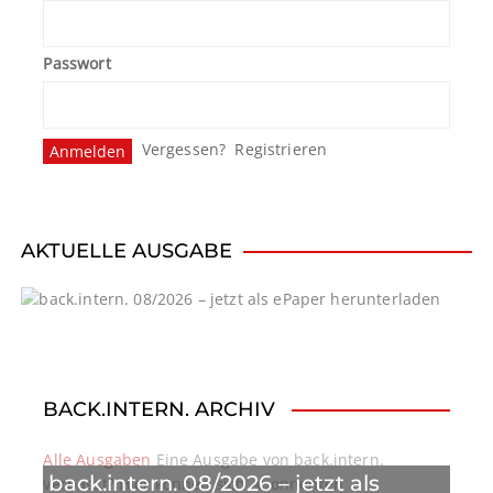
Passwort
Vergessen?
Registrieren
AKTUELLE AUSGABE
BACK.INTERN. ARCHIV
Alle Ausgaben
Eine Ausgabe von back.intern.
back.intern. 08/2026 – jetzt als
verpasst? Hier können sich Abonnenten