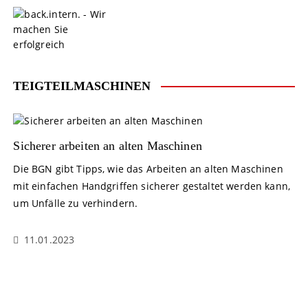
S
k
i
p
t
o
TEIGTEILMASCHINEN
c
o
n
t
Sicherer arbeiten an alten Maschinen
e
Die BGN gibt Tipps, wie das Arbeiten an alten Maschinen
n
mit einfachen Handgriffen sicherer gestaltet werden kann,
t
um Unfälle zu verhindern.
11.01.2023