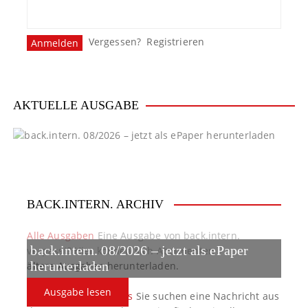
Vergessen?
Registrieren
AKTUELLE AUSGABE
BACK.INTERN. ARCHIV
Alle Ausgaben
Eine Ausgabe von back.intern.
back.intern. 08/2026 – jetzt als ePaper
verpasst? Hier können sich Abonnenten
ältere Ausgaben herunterladen.
herunterladen
Ausgabe lesen
back.intern. Top-News
Sie suchen eine Nachricht aus