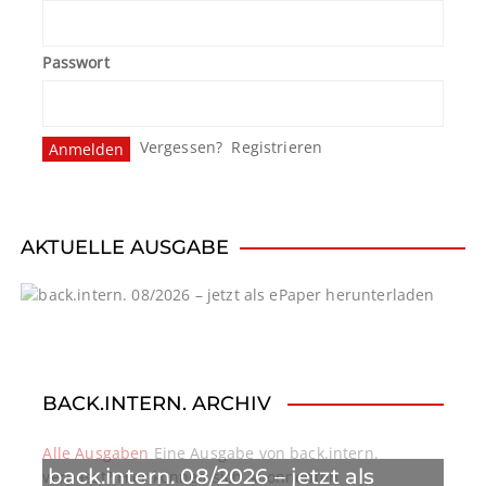
Passwort
Vergessen?
Registrieren
AKTUELLE AUSGABE
BACK.INTERN. ARCHIV
Alle Ausgaben
Eine Ausgabe von back.intern.
back.intern. 08/2026 – jetzt als
verpasst? Hier können sich Abonnenten