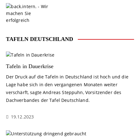
S
k
i
p
t
o
TAFELN DEUTSCHLAND
c
o
n
t
Tafeln in Dauerkrise
e
Der Druck auf die Tafeln in Deutschland ist hoch und die
n
Lage habe sich in den vergangenen Monaten weiter
t
verschärft, sagte Andreas Steppuhn, Vorsitzender des
Dachverbandes der Tafel Deutschland.
19.12.2023