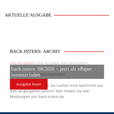
AKTUELLE AUSGABE
BACK.INTERN. ARCHIV
Alle Ausgaben
Eine Ausgabe von back.intern.
verpasst? Hier können sich Abonnenten
back.intern. 08/2026 – jetzt als ePaper
ältere Ausgaben herunterladen.
herunterladen
Ausgabe lesen
back.intern. Top-News
Sie suchen eine Nachricht aus
den vergangenen Jahren? Hier finden Sie alle
Meldungen von back-intern.de.