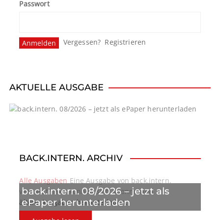
Passwort
Vergessen?
Registrieren
AKTUELLE AUSGABE
BACK.INTERN. ARCHIV
Alle Ausgaben
Eine Ausgabe von back.intern.
back.intern. 08/2026 – jetzt als
verpasst? Hier können sich Abonnenten
ePaper herunterladen
ältere Ausgaben herunterladen.