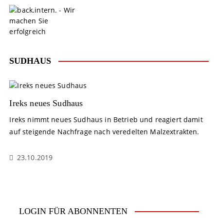
S
k
i
p
t
o
SUDHAUS
c
o
n
t
Ireks neues Sudhaus
e
Ireks nimmt neues Sudhaus in Betrieb und reagiert damit
n
auf steigende Nachfrage nach veredelten Malzextrakten.
t
23.10.2019
LOGIN FÜR ABONNENTEN