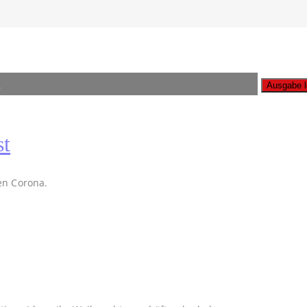
n
A
st
en Corona.