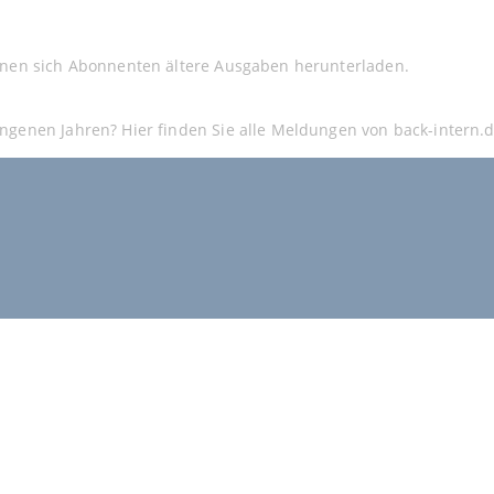
nnen sich Abonnenten ältere Ausgaben herunterladen.
ngenen Jahren? Hier finden Sie alle Meldungen von back-intern.d