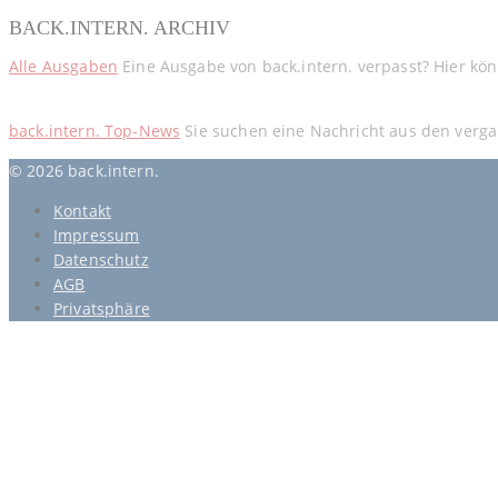
BACK.INTERN. ARCHIV
Alle Ausgaben
Eine Ausgabe von back.intern. verpasst? Hier kö
back.intern. Top-News
Sie suchen eine Nachricht aus den verga
© 2026 back.intern.
Kontakt
Impressum
Datenschutz
AGB
Privatsphäre