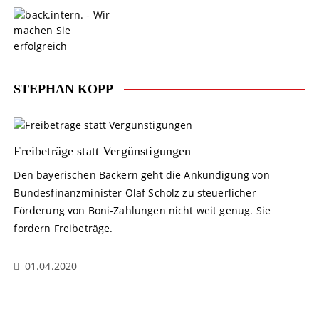
S
k
i
p
t
o
STEPHAN KOPP
c
o
n
t
Freibeträge statt Vergünstigungen
e
Den bayerischen Bäckern geht die Ankündigung von
n
Bundesfinanzminister Olaf Scholz zu steuerlicher
t
Förderung von Boni-Zahlungen nicht weit genug. Sie
fordern Freibeträge.
01.04.2020