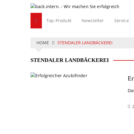
S
k
i
Top-Produkt
Newsletter
Service
p
t
o
c
HOME
STENDALER LANDBÄCKEREI
o
n
STENDALER LANDBÄCKEREI
t
e
n
Er
t
Da