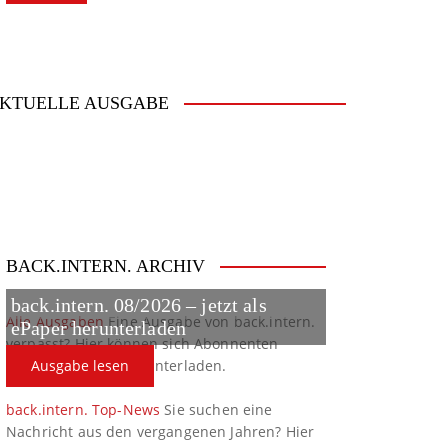
KTUELLE AUSGABE
BACK.INTERN. ARCHIV
back.intern. 08/2026 – jetzt als
Alle Ausgaben
Eine Ausgabe von back.intern.
ePaper herunterladen
verpasst? Hier können sich Abonnenten
ältere Ausgaben herunterladen.
Ausgabe lesen
back.intern. Top-News
Sie suchen eine
Nachricht aus den vergangenen Jahren? Hier