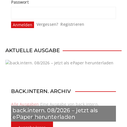
Passwort
Vergessen?
Registrieren
AKTUELLE AUSGABE
BACK.INTERN. ARCHIV
Alle Ausgaben
Eine Ausgabe von back.intern.
back.intern. 08/2026 – jetzt als
verpasst? Hier können sich Abonnenten
ePaper herunterladen
ältere Ausgaben herunterladen.