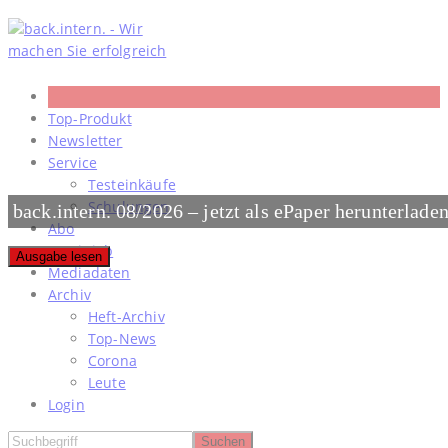
Skip
to
content
Top-Produkt
Newsletter
Service
Testeinkäufe
Schulungen
back.intern. 08/2026 – jetzt als ePaper herunterlade
Abo
#meinjob
Ausgabe lesen
Mediadaten
Archiv
Heft-Archiv
Top-News
Corona
Leute
Login