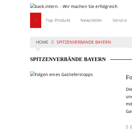
S
k
i
Top-Produkt
Newsletter
Service
p
t
o
c
HOME
SPITZENVERBÄNDE BAYERN
o
n
SPITZENVERBÄNDE BAYERN
t
e
n
Fo
t
Di
un
mi
Ga