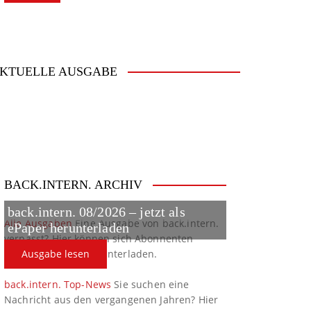
KTUELLE AUSGABE
BACK.INTERN. ARCHIV
back.intern. 08/2026 – jetzt als
Alle Ausgaben
Eine Ausgabe von back.intern.
ePaper herunterladen
verpasst? Hier können sich Abonnenten
ältere Ausgaben herunterladen.
Ausgabe lesen
back.intern. Top-News
Sie suchen eine
Nachricht aus den vergangenen Jahren? Hier