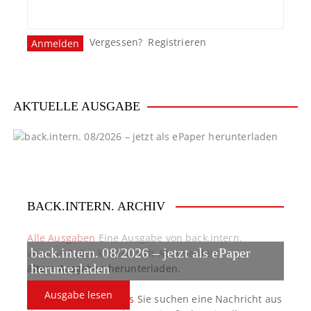
Vergessen?
Registrieren
AKTUELLE AUSGABE
BACK.INTERN. ARCHIV
Alle Ausgaben
Eine Ausgabe von back.intern.
back.intern. 08/2026 – jetzt als ePaper
verpasst? Hier können sich Abonnenten
ältere Ausgaben herunterladen.
herunterladen
Ausgabe lesen
back.intern. Top-News
Sie suchen eine Nachricht aus