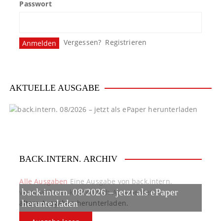
Passwort
Vergessen?
Registrieren
AKTUELLE AUSGABE
BACK.INTERN. ARCHIV
Alle Ausgaben
Eine Ausgabe von back.intern.
back.intern. 08/2026 – jetzt als ePaper
verpasst? Hier können sich Abonnenten
ältere Ausgaben herunterladen.
herunterladen