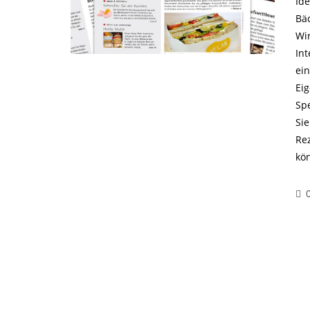
Ide
Bä
Wi
In
ein
Ei
Spe
Si
Re
kö