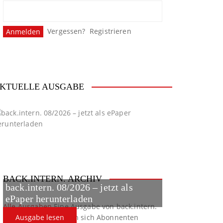
Vergessen?
Registrieren
KTUELLE AUSGABE
BACK.INTERN. ARCHIV
back.intern. 08/2026 – jetzt als
ePaper herunterladen
Alle Ausgaben
Eine Ausgabe von back.intern.
verpasst? Hier können sich Abonnenten
Ausgabe lesen