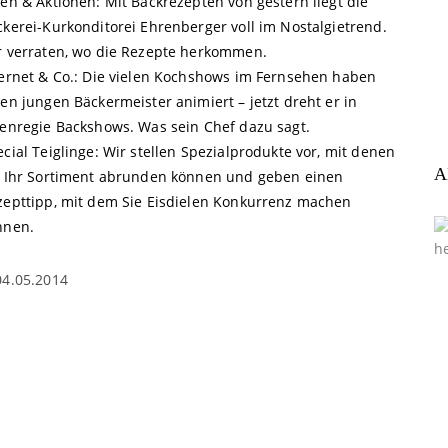
en & Aktionen: Mit Backrezepten von gestern liegt die
ckerei-Kurkonditorei Ehrenberger voll im Nostalgietrend.
r verraten, wo die Rezepte herkommen.
ternet & Co.: Die vielen Kochshows im Fernsehen haben
en jungen Bäckermeister animiert – jetzt dreht er in
genregie Backshows. Was sein Chef dazu sagt.
cial Teiglinge: Wir stellen Spezialprodukte vor, mit denen
A
e Ihr Sortiment abrunden können und geben einen
zepttipp, mit dem Sie Eisdielen Konkurrenz machen
nnen.
04.05.2014