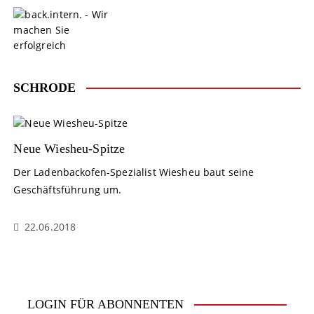
S
k
i
p
t
o
SCHRODE
c
o
n
t
Neue Wiesheu-Spitze
e
Der Ladenbackofen-Spezialist Wiesheu baut seine
n
Geschäftsführung um.
t
22.06.2018
LOGIN FÜR ABONNENTEN