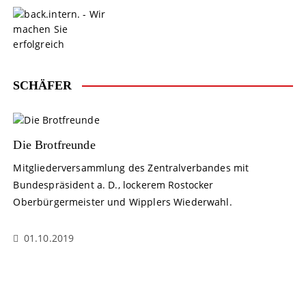
S
k
i
p
t
o
SCHÄFER
c
o
n
t
Die Brotfreunde
e
Mitgliederversammlung des Zentralverbandes mit
n
Bundespräsident a. D., lockerem Rostocker
t
Oberbürgermeister und Wipplers Wiederwahl.
01.10.2019