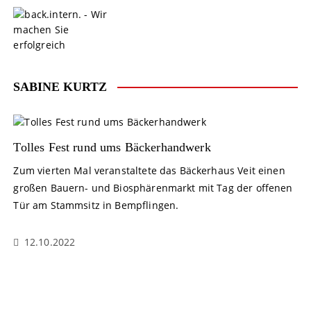
S
k
i
p
t
o
SABINE KURTZ
c
o
n
t
Tolles Fest rund ums Bäckerhandwerk
e
Zum vierten Mal veranstaltete das Bäckerhaus Veit einen
n
großen Bauern- und Biosphärenmarkt mit Tag der offenen
t
Tür am Stammsitz in Bempflingen.
12.10.2022