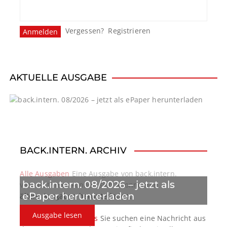
Vergessen?
Registrieren
AKTUELLE AUSGABE
BACK.INTERN. ARCHIV
Alle Ausgaben
Eine Ausgabe von back.intern.
back.intern. 08/2026 – jetzt als
verpasst? Hier können sich Abonnenten
ePaper herunterladen
ältere Ausgaben herunterladen.
Ausgabe lesen
back.intern. Top-News
Sie suchen eine Nachricht aus