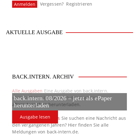
Vergessen?
Registrieren
AKTUELLE AUSGABE
BACK.INTERN. ARCHIV
Alle Ausgaben
Eine Ausgabe von back.intern.
verpasst? Hier können sich Abonnenten
back.intern. 08/2026 – jetzt als ePaper
ältere Ausgaben herunterladen.
herunterladen
Ausgabe lesen
back.intern. Top-News
Sie suchen eine Nachricht aus
den vergangenen Jahren? Hier finden Sie alle
Meldungen von back-intern.de.