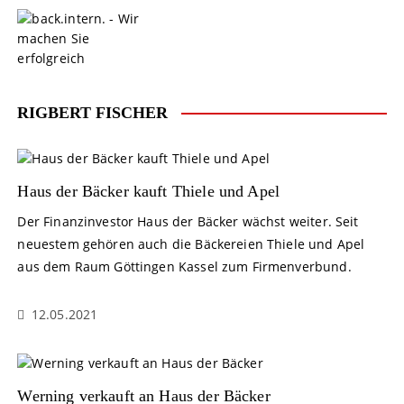
S
k
i
p
t
o
RIGBERT FISCHER
c
o
n
t
Haus der Bäcker kauft Thiele und Apel
e
Der Finanzinvestor Haus der Bäcker wächst weiter. Seit
n
neuestem gehören auch die Bäckereien Thiele und Apel
t
aus dem Raum Göttingen Kassel zum Firmenverbund.
12.05.2021
Werning verkauft an Haus der Bäcker