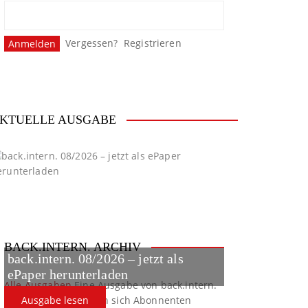
Vergessen?
Registrieren
KTUELLE AUSGABE
BACK.INTERN. ARCHIV
back.intern. 08/2026 – jetzt als
ePaper herunterladen
Alle Ausgaben
Eine Ausgabe von back.intern.
verpasst? Hier können sich Abonnenten
Ausgabe lesen