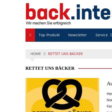
S
k
i
p
t
o
Service
Top-Produkt
Newsletter
c
o
n
t
HOME
RETTET UNS BÄCKER
e
n
RETTET UNS BÄCKER
t
Au
He
No
Fa