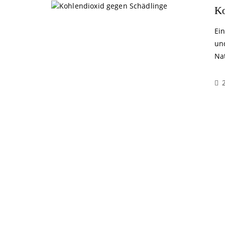
Ko
Ei
un
Na