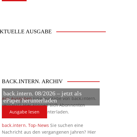
KTUELLE AUSGABE
BACK.INTERN. ARCHIV
back.intern. 08/2026 – jetzt als
Alle Ausgaben
Eine Ausgabe von back.intern.
ePaper herunterladen
verpasst? Hier können sich Abonnenten
ältere Ausgaben herunterladen.
Ausgabe lesen
back.intern. Top-News
Sie suchen eine
Nachricht aus den vergangenen Jahren? Hier