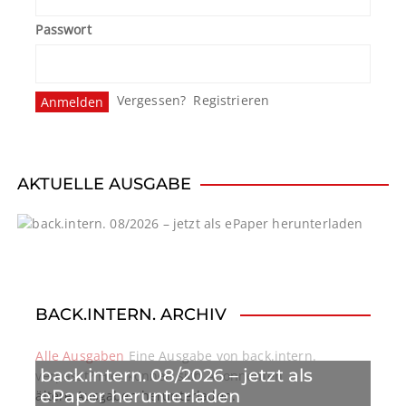
Passwort
Vergessen?
Registrieren
AKTUELLE AUSGABE
BACK.INTERN. ARCHIV
Alle Ausgaben
Eine Ausgabe von back.intern.
back.intern. 08/2026 – jetzt als
verpasst? Hier können sich Abonnenten
ePaper herunterladen
ältere Ausgaben herunterladen.