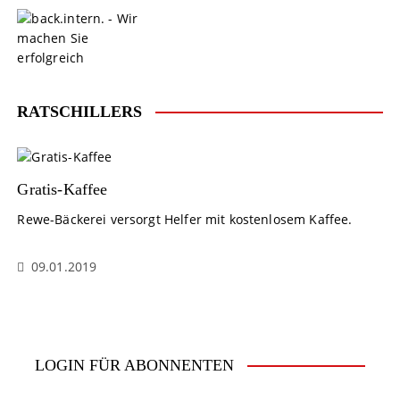
S
k
i
p
t
o
RATSCHILLERS
c
o
n
t
Gratis-Kaffee
e
Rewe-Bäckerei versorgt Helfer mit kostenlosem Kaffee.
n
t
09.01.2019
LOGIN FÜR ABONNENTEN