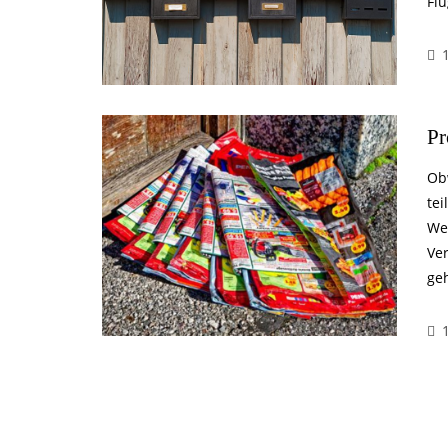
Flu
Pr
Ob
te
Wer
Ve
geh