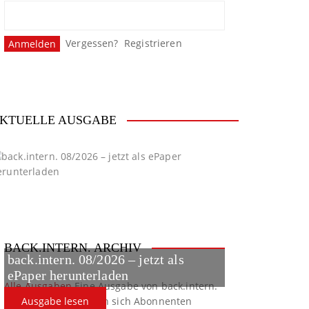
Vergessen?
Registrieren
KTUELLE AUSGABE
BACK.INTERN. ARCHIV
back.intern. 08/2026 – jetzt als
ePaper herunterladen
Alle Ausgaben
Eine Ausgabe von back.intern.
verpasst? Hier können sich Abonnenten
Ausgabe lesen