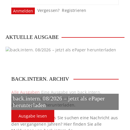
Vergessen?
Registrieren
AKTUELLE AUSGABE
BACK.INTERN. ARCHIV
Alle Ausgaben
Eine Ausgabe von back.intern.
back.intern. 08/2026 – jetzt als ePaper
verpasst? Hier können sich Abonnenten
ältere Ausgaben herunterladen.
herunterladen
Ausgabe lesen
back.intern. Top-News
Sie suchen eine Nachricht aus
den vergangenen Jahren? Hier finden Sie alle