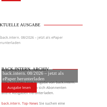
KTUELLE AUSGABE
BACK.INTERN. ARCHIV
back.intern. 08/2026 – jetzt als
ePaper herunterladen
Alle Ausgaben
Eine Ausgabe von back.intern.
verpasst? Hier können sich Abonnenten
Ausgabe lesen
ältere Ausgaben herunterladen.
back.intern. Top-News
Sie suchen eine