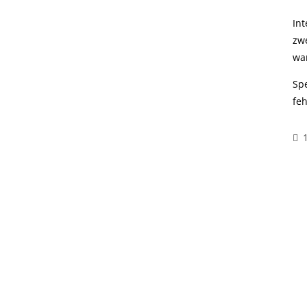
In
zwe
wa
Sp
feh