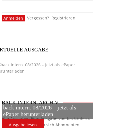
Vergessen?
Registrieren
KTUELLE AUSGABE
BACK.INTERN. ARCHIV
back.intern. 08/2026 – jetzt als
ePaper herunterladen
Alle Ausgaben
Eine Ausgabe von back.intern.
verpasst? Hier können sich Abonnenten
Ausgabe lesen