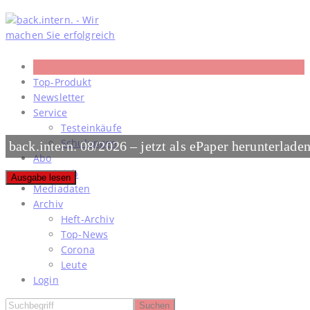
Skip
to
content
Top-Produkt
Newsletter
Service
Testeinkäufe
Schulungen
back.intern. 08/2026 – jetzt als ePaper herunterlade
Abo
#meinjob
Ausgabe lesen
Mediadaten
Archiv
Heft-Archiv
Top-News
Corona
Leute
Login