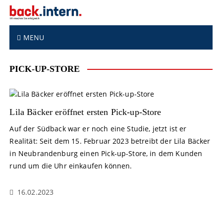
S
k
i
p
MENU
t
o
PICK-UP-STORE
c
o
n
t
Lila Bäcker eröffnet ersten Pick-up-Store
e
n
Auf der Südback war er noch eine Studie, jetzt ist er
t
Realität: Seit dem 15. Februar 2023 betreibt der Lila Bäcker
in Neubrandenburg einen Pick-up-Store, in dem Kunden
rund um die Uhr einkaufen können.
16.02.2023