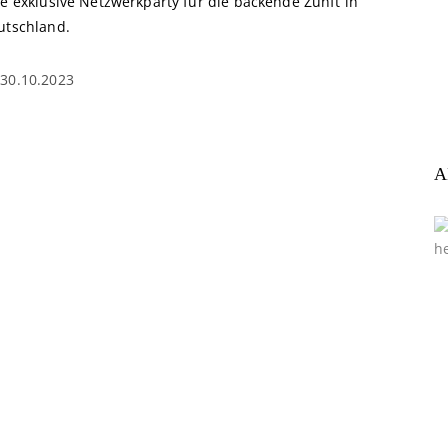
ne exklusive Netzwerkparty für die backende Zunft in
utschland.
30.10.2023
A