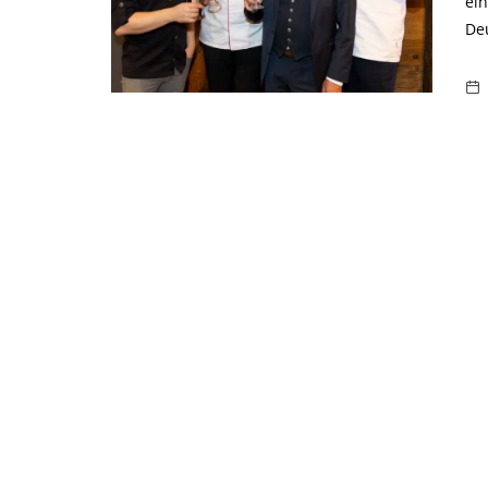
ei
De