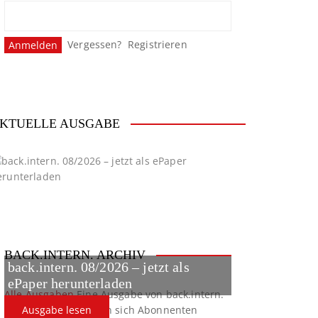
Vergessen?
Registrieren
KTUELLE AUSGABE
BACK.INTERN. ARCHIV
back.intern. 08/2026 – jetzt als
ePaper herunterladen
Alle Ausgaben
Eine Ausgabe von back.intern.
verpasst? Hier können sich Abonnenten
Ausgabe lesen