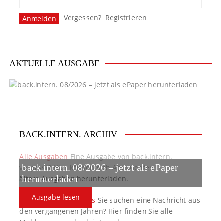
Vergessen?
Registrieren
AKTUELLE AUSGABE
BACK.INTERN. ARCHIV
Alle Ausgaben
Eine Ausgabe von back.intern.
back.intern. 08/2026 – jetzt als ePaper
verpasst? Hier können sich Abonnenten
ältere Ausgaben herunterladen.
herunterladen
Ausgabe lesen
back.intern. Top-News
Sie suchen eine Nachricht aus
den vergangenen Jahren? Hier finden Sie alle