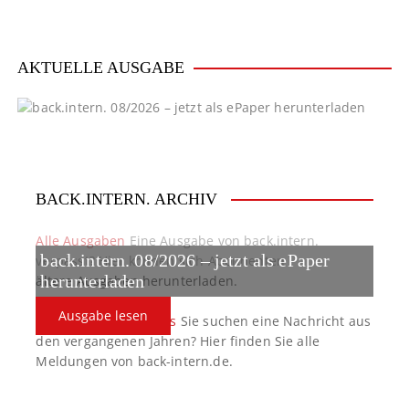
AKTUELLE AUSGABE
BACK.INTERN. ARCHIV
Alle Ausgaben
Eine Ausgabe von back.intern.
back.intern. 08/2026 – jetzt als ePaper
verpasst? Hier können sich Abonnenten
ältere Ausgaben herunterladen.
herunterladen
Ausgabe lesen
back.intern. Top-News
Sie suchen eine Nachricht aus
den vergangenen Jahren? Hier finden Sie alle
Meldungen von back-intern.de.