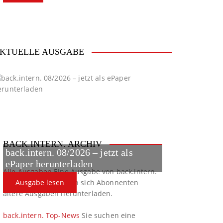
KTUELLE AUSGABE
BACK.INTERN. ARCHIV
back.intern. 08/2026 – jetzt als
ePaper herunterladen
Alle Ausgaben
Eine Ausgabe von back.intern.
verpasst? Hier können sich Abonnenten
Ausgabe lesen
ältere Ausgaben herunterladen.
back.intern. Top-News
Sie suchen eine