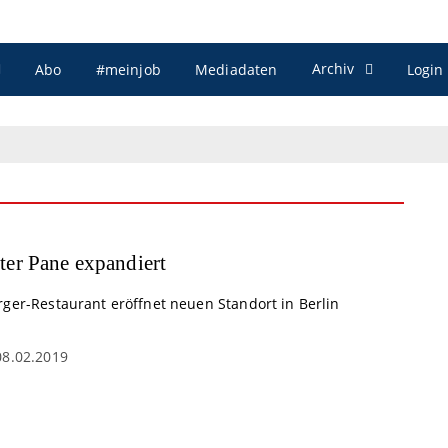
Archiv
Abo
#meinjob
Mediadaten
Login
ter Pane expandiert
rger-Restaurant eröffnet neuen Standort in Berlin
08.02.2019