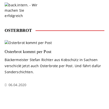
S
k
i
p
t
o
OSTERBROT
c
o
n
t
Osterbrot kommt per Post
e
Bäckermeister Stefan Richter aus Kobschütz in Sachsen
n
verschickt jetzt auch Osterbrote per Post. Und fährt dafür
t
Sonderschichten.
06.04.2020