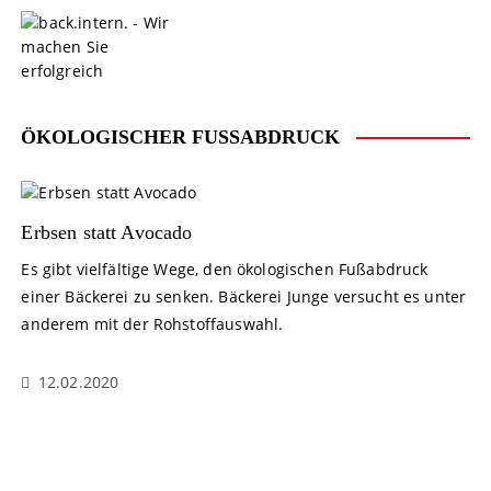
S
k
i
p
t
o
ÖKOLOGISCHER FUSSABDRUCK
c
o
n
t
Erbsen statt Avocado
e
Es gibt vielfältige Wege, den ökologischen Fußabdruck
n
einer Bäckerei zu senken. Bäckerei Junge versucht es unter
t
anderem mit der Rohstoffauswahl.
12.02.2020