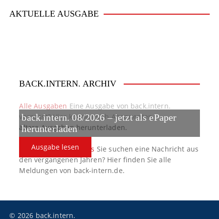
AKTUELLE AUSGABE
BACK.INTERN. ARCHIV
Alle Ausgaben
Eine Ausgabe von back.intern.
verpasst? Hier können sich Abonnenten
back.intern. 08/2026 – jetzt als ePaper
ältere Ausgaben herunterladen.
herunterladen
Ausgabe lesen
back.intern. Top-News
Sie suchen eine Nachricht aus
den vergangenen Jahren? Hier finden Sie alle
Meldungen von back-intern.de.
© 2026 back.intern.