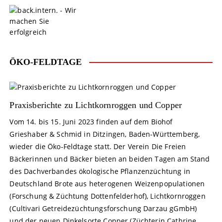
S
k
i
p
t
o
ÖKO-FELDTAGE
c
o
n
t
Praxisberichte zu Lichtkornroggen und Copper
e
Vom 14. bis 15. Juni 2023 finden auf dem Biohof
n
Grieshaber & Schmid in Ditzingen, Baden-Württemberg,
t
wieder die Öko-Feldtage statt. Der Verein Die Freien
Bäckerinnen und Bäcker bieten an beiden Tagen am Stand
des Dachverbandes ökologische Pflanzenzüchtung in
Deutschland Brote aus heterogenen Weizenpopulationen
(Forschung & Züchtung Dottenfelderhof), Lichtkornroggen
(Cultivari Getreidezüchtungsforschung Darzau gGmbH)
und der neuen Dinkelsorte Copper (Züchterin Cathrine