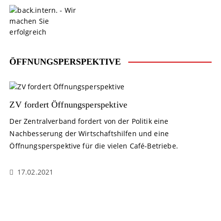
S
k
i
p
t
o
ÖFFNUNGSPERSPEKTIVE
c
o
n
t
ZV fordert Öffnungsperspektive
e
Der Zentralverband fordert von der Politik eine
n
Nachbesserung der Wirtschaftshilfen und eine
t
Öffnungsperspektive für die vielen Café-Betriebe.
17.02.2021