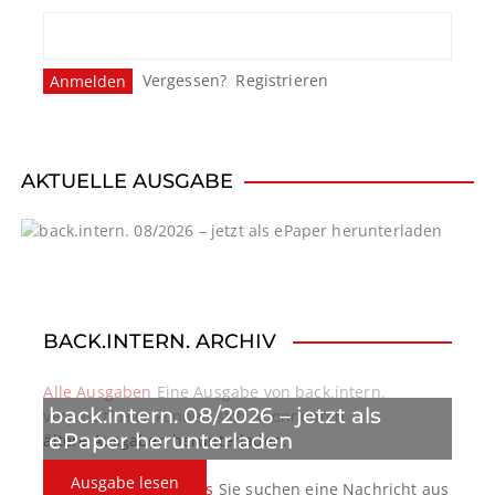
Vergessen?
Registrieren
AKTUELLE AUSGABE
BACK.INTERN. ARCHIV
Alle Ausgaben
Eine Ausgabe von back.intern.
back.intern. 08/2026 – jetzt als
verpasst? Hier können sich Abonnenten
ePaper herunterladen
ältere Ausgaben herunterladen.
Ausgabe lesen
back.intern. Top-News
Sie suchen eine Nachricht aus