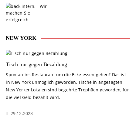
S
k
i
p
t
o
NEW YORK
c
o
n
t
Tisch nur gegen Bezahlung
e
Spontan ins Restaurant um die Ecke essen gehen? Das ist
n
in New York unmöglich geworden. Tische in angesagten
t
New Yorker Lokalen sind begehrte Trophäen geworden, für
die viel Geld bezahlt wird.
29.12.2023