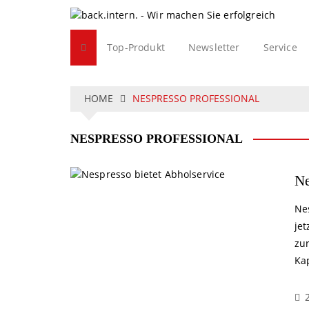
S
k
i
Top-Produkt
Newsletter
Service
p
t
o
c
HOME
NESPRESSO PROFESSIONAL
o
n
NESPRESSO PROFESSIONAL
t
e
n
Ne
t
Ne
jet
zu
Ka