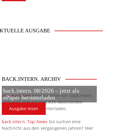
KTUELLE AUSGABE
BACK.INTERN. ARCHIV
back.intern. 08/2026 – jetzt als
Alle Ausgaben
Eine Ausgabe von back.intern.
ePaper herunterladen
verpasst? Hier können sich Abonnenten
ältere Ausgaben herunterladen.
Ausgabe lesen
back.intern. Top-News
Sie suchen eine
Nachricht aus den vergangenen Jahren? Hier