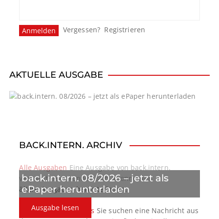
Vergessen?
Registrieren
AKTUELLE AUSGABE
BACK.INTERN. ARCHIV
Alle Ausgaben
Eine Ausgabe von back.intern.
back.intern. 08/2026 – jetzt als
verpasst? Hier können sich Abonnenten
ePaper herunterladen
ältere Ausgaben herunterladen.
Ausgabe lesen
back.intern. Top-News
Sie suchen eine Nachricht aus