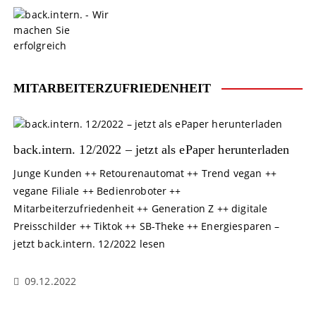
S
k
i
p
t
o
MITARBEITERZUFRIEDENHEIT
c
o
n
t
back.intern. 12/2022 – jetzt als ePaper herunterladen
e
Junge Kunden ++ Retourenautomat ++ Trend vegan ++
n
vegane Filiale ++ Bedienroboter ++
t
Mitarbeiterzufriedenheit ++ Generation Z ++ digitale
Preisschilder ++ Tiktok ++ SB-Theke ++ Energiesparen –
jetzt back.intern. 12/2022 lesen
09.12.2022