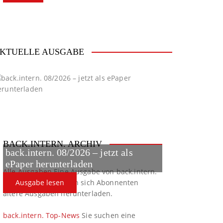
KTUELLE AUSGABE
BACK.INTERN. ARCHIV
back.intern. 08/2026 – jetzt als
ePaper herunterladen
Alle Ausgaben
Eine Ausgabe von back.intern.
verpasst? Hier können sich Abonnenten
Ausgabe lesen
ältere Ausgaben herunterladen.
back.intern. Top-News
Sie suchen eine