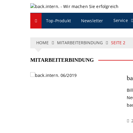
S
k
i
Service
Top-Produkt
Newsletter
p
t
o
c
HOME
MITARBEITERBINDUNG
SEITE 2
o
n
MITARBEITERBINDUNG
t
e
n
ba
t
Bi
Ne
bac